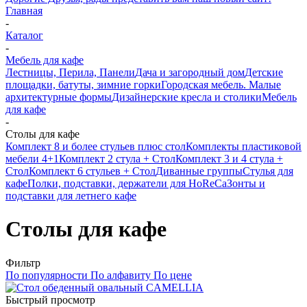
Главная
-
Каталог
-
Мебель для кафе
Лестницы, Перила, Панели
Дача и загородный дом
Детские
площадки, батуты, зимние горки
Городская мебель. Малые
архитектурные формы
Дизайнерские кресла и столики
Мебель
для кафе
-
Столы для кафе
Комплект 8 и более стульев плюс стол
Комплекты пластиковой
мебели 4+1
Комплект 2 стула + Стол
Комплект 3 и 4 стула +
Стол
Комплект 6 стульев + Стол
Диванные группы
Стулья для
кафе
Полки, подставки, держатели для HoReCa
Зонты и
подставки для летнего кафе
Столы для кафе
Фильтр
По популярности
По алфавиту
По цене
Быстрый просмотр