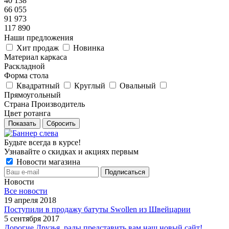
40 138
66 055
91 973
117 890
Наши предложения
Хит продаж
Новинка
Материал каркаса
Раскладной
Форма стола
Квадратный
Круглый
Овальный
Прямоугольный
Страна Производитель
Цвет ротанга
Показать
Сбросить
Будьте всегда в курсе!
Узнавайте о скидках и акциях первым
Новости магазина
Новости
Все новости
19 апреля 2018
Поступили в продажу батуты Swollen из Швейцарии
5 сентября 2017
Дорогие Друзья, рады представить вам наш новый сайт!