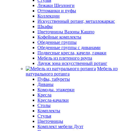
Стулья
Лежаки Шезлонги
Оттоманки и пуфы
Коллекции
Искусственный ротанг, металлокаркас
Шкафы
Цветочницы Вазоны Кашпо
Кофейные комплекты
Обеденные группы
Обеденные группы с диванами
Подвесные кресла, качели, гамаки
Мебель из плетеного роупа
Лаунж зона искусственный ротанг
Мебель из
натурального ротанга
Пуфы, табуреты
Диваны
Комоды. этажерки
Кресла
Кресла-качалки
Столы
Комплекты
Стулья
Цветочницы
Комплект мебели Дуэт