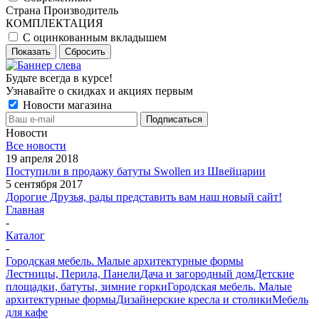
Страна Производитель
КОМПЛЕКТАЦИЯ
С оцинкованным вкладышем
Показать
Сбросить
Будьте всегда в курсе!
Узнавайте о скидках и акциях первым
Новости магазина
Новости
Все новости
19 апреля 2018
Поступили в продажу батуты Swollen из Швейцарии
5 сентября 2017
Дорогие Друзья, рады представить вам наш новый сайт!
Главная
-
Каталог
-
Городская мебель. Малые архитектурные формы
Лестницы, Перила, Панели
Дача и загородный дом
Детские
площадки, батуты, зимние горки
Городская мебель. Малые
архитектурные формы
Дизайнерские кресла и столики
Мебель
для кафе