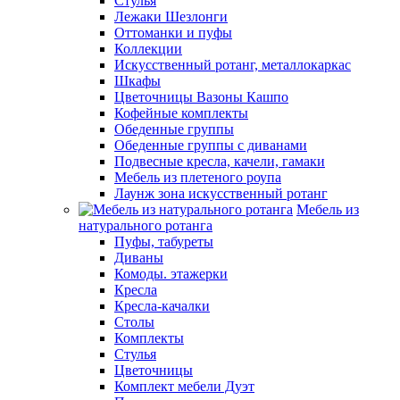
Стулья
Лежаки Шезлонги
Оттоманки и пуфы
Коллекции
Искусственный ротанг, металлокаркас
Шкафы
Цветочницы Вазоны Кашпо
Кофейные комплекты
Обеденные группы
Обеденные группы с диванами
Подвесные кресла, качели, гамаки
Мебель из плетеного роупа
Лаунж зона искусственный ротанг
Мебель из
натурального ротанга
Пуфы, табуреты
Диваны
Комоды. этажерки
Кресла
Кресла-качалки
Столы
Комплекты
Стулья
Цветочницы
Комплект мебели Дуэт