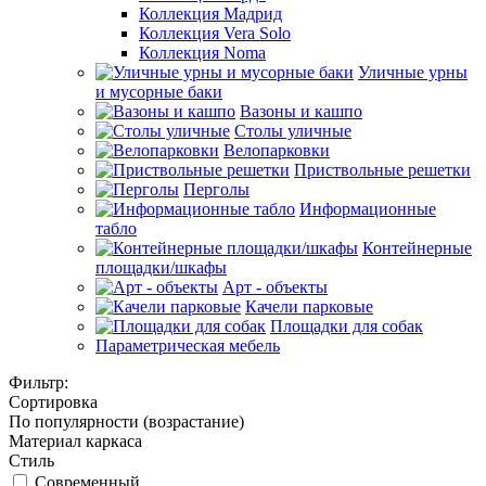
Коллекция Мадрид
Коллекция Vera Solo
Коллекция Noma
Уличные урны
и мусорные баки
Вазоны и кашпо
Столы уличные
Велопарковки
Приствольные решетки
Перголы
Информационные
табло
Контейнерные
площадки/шкафы
Арт - объекты
Качели парковые
Площадки для собак
Параметрическая мебель
Фильтр:
Сортировка
По популярности (возрастание)
Материал каркаса
Стиль
Современный