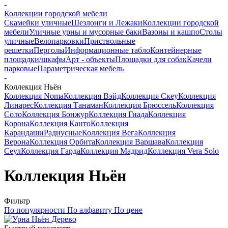
-
Коллекции городской мебели
Скамейки уличные
Шезлонги и Лежаки
Коллекции городской
мебели
Уличные урны и мусорные баки
Вазоны и кашпо
Столы
уличные
Велопарковки
Приствольные
решетки
Перголы
Информационные табло
Контейнерные
площадки/шкафы
Арт - объекты
Площадки для собак
Качели
парковые
Параметрическая мебель
-
Коллекция Ньён
Коллекция Noma
Коллекция Вэйд
Коллекция Скеу
Коллекция
Линарес
Коллекция Танаман
Коллекция Брюссель
Коллекция
Соло
Коллекция Бонжур
Коллекция Гиада
Коллекция
Корона
Коллекция Канто
Коллекция
Карандаши
Радиусные
Коллекция Вега
Коллекция
Верона
Коллекция Орбита
Коллекция Варшава
Коллекция
Сеул
Коллекция Гарда
Коллекция Мадрид
Коллекция Vera Solo
Коллекция Ньён
Фильтр
По популярности
По алфавиту
По цене