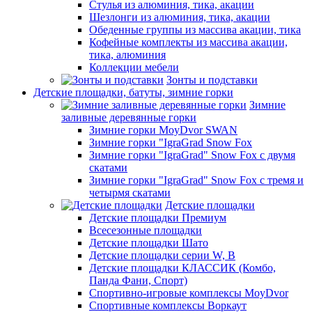
Стулья из алюминия, тика, акации
Шезлонги из алюминия, тика, акации
Обеденные группы из массива акации, тика
Кофейные комплекты из массива акации,
тика, алюминия
Коллекции мебели
Зонты и подставки
Детские площадки, батуты, зимние горки
Зимние
заливные деревянные горки
Зимние горки MoyDvor SWAN
Зимние горки "IgraGrad Snow Fox
Зимние горки "IgraGrad" Snow Fox с двумя
скатами
Зимние горки "IgraGrad" Snow Fox с тремя и
четырмя скатами
Детские площадки
Детские площадки Премиум
Всесезонные площадки
Детские площадки Шато
Детские площадки серии W, В
Детские площадки КЛАССИК (Комбо,
Панда Фани, Спорт)
Спортивно-игровые комплексы MoyDvor
Спортивные комплексы Воркаут