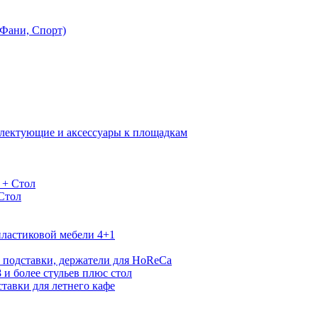
Фани, Спорт)
лектующие и аксессуары к площадкам
 + Стол
 Стол
ластиковой мебели 4+1
 подставки, держатели для HoReCa
 и более стульев плюс стол
тавки для летнего кафе