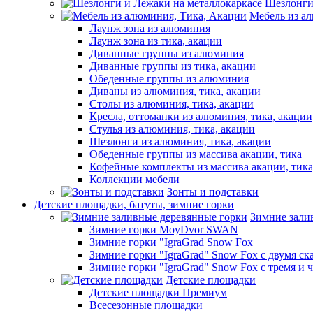
Шезлонги
Мебель из а
Лаунж зона из алюминия
Лаунж зона из тика, акации
Диванные группы из алюминия
Диванные группы из тика, акации
Обеденные группы из алюминия
Диваны из алюминия, тика, акации
Столы из алюминия, тика, акации
Кресла, оттоманки из алюминия, тика, акации
Стулья из алюминия, тика, акации
Шезлонги из алюминия, тика, акации
Обеденные группы из массива акации, тика
Кофейные комплекты из массива акации, тик
Коллекции мебели
Зонты и подставки
Детские площадки, батуты, зимние горки
Зимние зали
Зимние горки MoyDvor SWAN
Зимние горки "IgraGrad Snow Fox
Зимние горки "IgraGrad" Snow Fox с двумя ск
Зимние горки "IgraGrad" Snow Fox с тремя и 
Детские площадки
Детские площадки Премиум
Всесезонные площадки