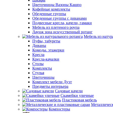
Шкафы
Цветочницы Вазоны Кашпо
Кофейные комплекты
Обеденные группы
Обеденные группы с диванами
Подвесные кресла, качели, гамаки
Мебель из плетеного роупа
Лаунж зона искусственный ротанг
Мебель из натур
Пуфы, табуреты
Диваны
Комоды. этажерки
Кресла
Кресла-качалки
Столы
Комплекты
Стулья
Цветочницы
Комплект мебели Дуэт
Предметы интерьера
Садовые качели
Скамейки уличные
Пластиковая мебель
Металлическ
Компостеры