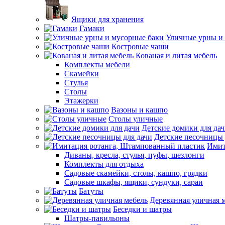
Ящики для хранения
Гамаки
Уличные урны и
Костровые чаши
Кованая и литая мебель
Комплекты мебели
Скамейки
Стулья
Столы
Этажерки
Вазоны и кашпо
Столы уличные
Детские домики для да
Детские песочницы 
Имит
Диваны, кресла, стулья, пуфы, шезлонги
Комплекты для отдыха
Садовые скамейки, столы, кашпо, грядки
Садовые шкафы, ящики, сундуки, сараи
Батуты
Деревянная уличная 
Беседки и шатры
Шатры-павильоны