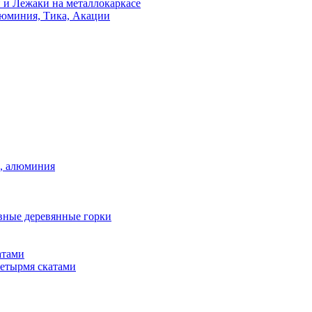
 и Лежаки на металлокаркасе
люминия, Тика, Акации
а, алюминия
вные деревянные горки
атами
четырмя скатами