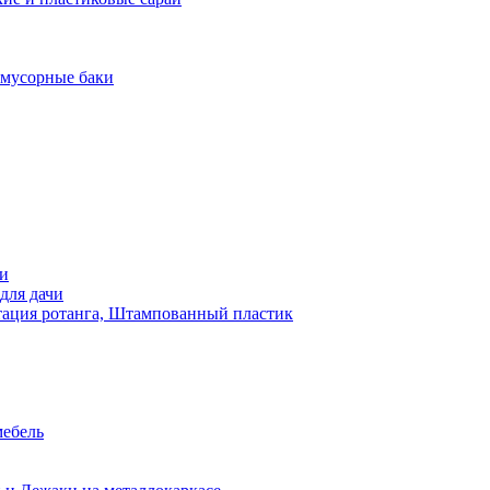
 мусорные баки
чи
для дачи
ация ротанга, Штампованный пластик
мебель