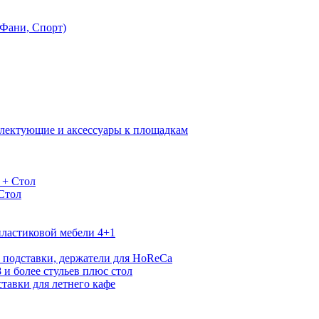
Фани, Спорт)
лектующие и аксессуары к площадкам
 + Стол
 Стол
ластиковой мебели 4+1
 подставки, держатели для HoReCa
 и более стульев плюс стол
тавки для летнего кафе