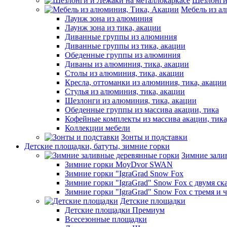
Шезлонги
Мебель из а
Лаунж зона из алюминия
Лаунж зона из тика, акации
Диванные группы из алюминия
Диванные группы из тика, акации
Обеденные группы из алюминия
Диваны из алюминия, тика, акации
Столы из алюминия, тика, акации
Кресла, оттоманки из алюминия, тика, акации
Стулья из алюминия, тика, акации
Шезлонги из алюминия, тика, акации
Обеденные группы из массива акации, тика
Кофейные комплекты из массива акации, тик
Коллекции мебели
Зонты и подставки
Детские площадки, батуты, зимние горки
Зимние зали
Зимние горки MoyDvor SWAN
Зимние горки "IgraGrad Snow Fox
Зимние горки "IgraGrad" Snow Fox с двумя ск
Зимние горки "IgraGrad" Snow Fox с тремя и 
Детские площадки
Детские площадки Премиум
Всесезонные площадки