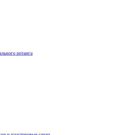
ального ротанга
ие и пластиковые сараи