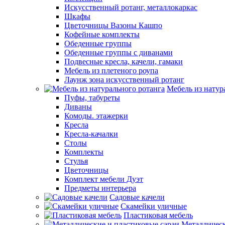
Искусственный ротанг, металлокаркас
Шкафы
Цветочницы Вазоны Кашпо
Кофейные комплекты
Обеденные группы
Обеденные группы с диванами
Подвесные кресла, качели, гамаки
Мебель из плетеного роупа
Лаунж зона искусственный ротанг
Мебель из натур
Пуфы, табуреты
Диваны
Комоды. этажерки
Кресла
Кресла-качалки
Столы
Комплекты
Стулья
Цветочницы
Комплект мебели Дуэт
Предметы интерьера
Садовые качели
Скамейки уличные
Пластиковая мебель
Металлическ