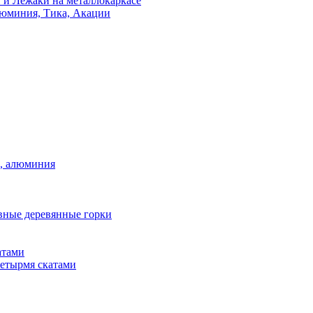
 и Лежаки на металлокаркасе
люминия, Тика, Акации
а, алюминия
вные деревянные горки
атами
четырмя скатами