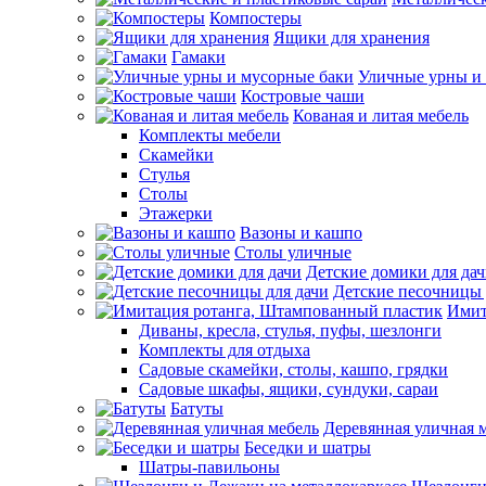
Компостеры
Ящики для хранения
Гамаки
Уличные урны и
Костровые чаши
Кованая и литая мебель
Комплекты мебели
Скамейки
Стулья
Столы
Этажерки
Вазоны и кашпо
Столы уличные
Детские домики для да
Детские песочницы 
Имит
Диваны, кресла, стулья, пуфы, шезлонги
Комплекты для отдыха
Садовые скамейки, столы, кашпо, грядки
Садовые шкафы, ящики, сундуки, сараи
Батуты
Деревянная уличная 
Беседки и шатры
Шатры-павильоны